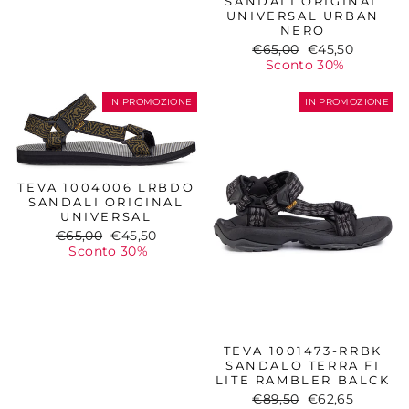
SANDALI ORIGINAL
UNIVERSAL URBAN
NERO
Prezzo
Prezzo
€65,00
€45,50
di
scontato
Sconto 30%
listino
IN PROMOZIONE
IN PROMOZIONE
TEVA 1004006 LRBDO
SANDALI ORIGINAL
UNIVERSAL
Prezzo
Prezzo
€65,00
€45,50
di
scontato
Sconto 30%
listino
TEVA 1001473-RRBK
SANDALO TERRA FI
LITE RAMBLER BALCK
Prezzo
Prezzo
€89,50
€62,65