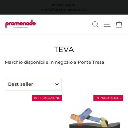
Vai
WHATSAPP
direttamente
contattaci per assistenza
Metti
ai
in
contenuti
pausa
CERCA
NAVI
C
presentazione
TEVA
Marchio disponibile in negozio a
Ponte Tresa
ORDINA
IN PROMOZIONE
IN PROMOZIONE