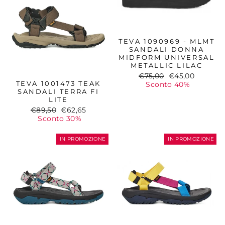
TEVA 1090969 - MLMT
SANDALI DONNA
MIDFORM UNIVERSAL
METALLIC LILAC
Prezzo
Prezzo
€75,00
€45,00
TEVA 1001473 TEAK
di
scontato
Sconto 40%
SANDALI TERRA FI
listino
LITE
Prezzo
Prezzo
€89,50
€62,65
di
scontato
Sconto 30%
listino
IN PROMOZIONE
IN PROMOZIONE