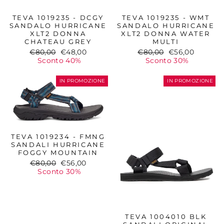
TEVA 1019235 - DCGY
TEVA 1019235 - WMT
SANDALO HURRICANE
SANDALO HURRICANE
XLT2 DONNA
XLT2 DONNA WATER
CHATEAU GREY
MULTI
Prezzo
Prezzo
Prezzo
Prezzo
€80,00
€48,00
€80,00
€56,00
di
scontato
di
scontato
Sconto 40%
Sconto 30%
listino
listino
IN PROMOZIONE
IN PROMOZIONE
TEVA 1019234 - FMNG
SANDALI HURRICANE
FOGGY MOUNTAIN
Prezzo
Prezzo
€80,00
€56,00
di
scontato
Sconto 30%
listino
TEVA 1004010 BLK