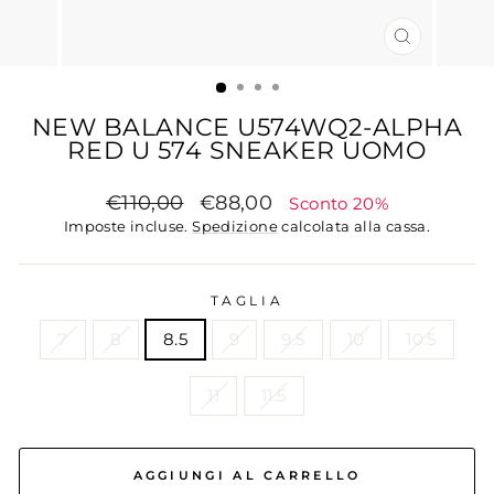
CHIUDI
(ESC)
NEW BALANCE U574WQ2-ALPHA
RED U 574 SNEAKER UOMO
Prezzo
Prezzo
€110,00
€88,00
Sconto 20%
di
scontato
Imposte incluse.
Spedizione
calcolata alla cassa.
listino
TAGLIA
7
8
8.5
9
9.5
10
10.5
11
11.5
AGGIUNGI AL CARRELLO