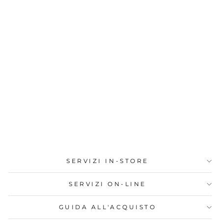
NEW BALANCE
U574WQ2-ALPHA
RED U 574
SNEAKER UOMO
Prezzo
Prezzo
€110,00
€88,00
di
scontato
Sconto 20%
listino
SERVIZI IN-STORE
SERVIZI ON-LINE
GUIDA ALL'ACQUISTO