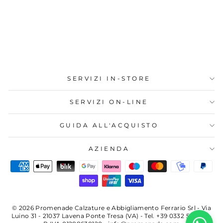
SNEAKERS
Z45244 43
Prezzo
Prezzo
€120,00
€72,00
di
scontato
Sconto 40%
listino
SERVIZI IN-STORE
SERVIZI ON-LINE
GUIDA ALL'ACQUISTO
AZIENDA
© 2026 Promenade Calzature e Abbigliamento Ferrario Srl - Via
Luino 31 - 21037 Lavena Ponte Tresa (VA) - Tel. +39 0332 523410 -