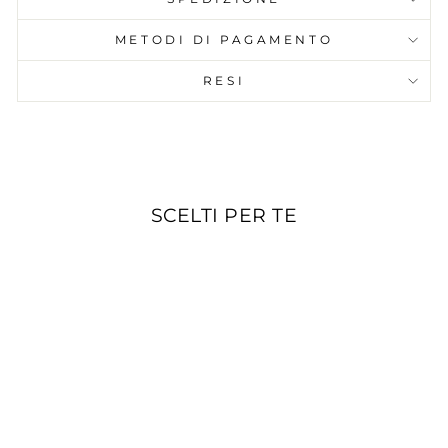
METODI DI PAGAMENTO
RESI
SCELTI PER TE
IN PROMOZIONE
SUN68 BASKET
LOVE LADY