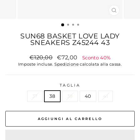
CHIUDI
(ESC)
SUN68 BASKET LOVE LADY
SNEAKERS Z45244 43
Prezzo
Prezzo
€120,00
€72,00
Sconto 40%
di
scontato
Imposte incluse.
Spedizione
calcolata alla cassa.
listino
TAGLIA
37
38
39
40
41
AGGIUNGI AL CARRELLO